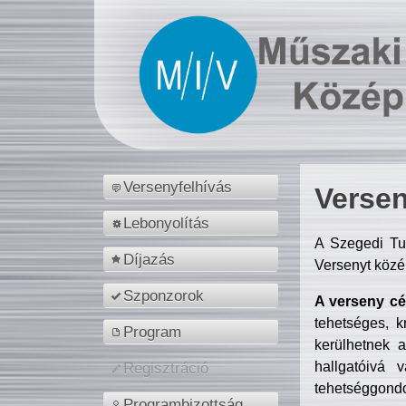
Versenyfelhívás
Versen
Lebonyolítás
A Szegedi Tu
Díjazás
Versenyt közé
Szponzorok
A verseny cél
tehetséges, k
Program
kerülhetnek 
hallgatóivá 
Regisztráció
tehetséggondo
Programbizottság