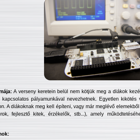
mája:
A verseny keretein belül nem kötjük meg a diákok kezét 
 kapcsolatos pályamunkával nevezhetnek. Egyetlen kikötés 
jon. A diákoknak meg kell építeni, vagy már meglévő elemekből ö
ok, fejlesztő kitek, érzékelők, stb...), amely működtetésé
mok: