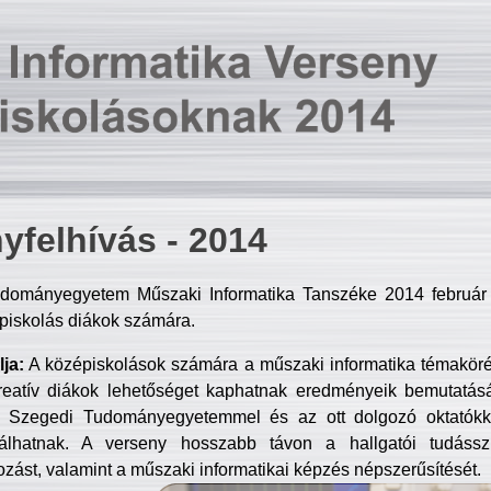
yfelhívás - 2014
dományegyetem Műszaki Informatika Tanszéke 2014 február 2
piskolás diákok számára.
ja:
A középiskolások számára a műszaki informatika témakör
reatív diákok lehetőséget kaphatnak eredményeik bemutatásá
a Szegedi Tudományegyetemmel és az ott dolgozó oktatókka
válhatnak. A verseny hosszabb távon a hallgatói tudásszi
zást, valamint a műszaki informatikai képzés népszerűsítését.