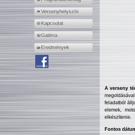
Versenyhelyszín
Kapcsolat
Galéria
Eredmények
A verseny té
megoldásával
feladatból áll
elemek, motor
elkészítenie.
Fontos dátu