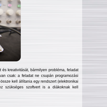
és kreativitását, bármilyen probléma, feladat
van csak: a feladat ne csupán programozási
ssze kell állítania egy rendszert (elektronikai
hez szükséges szoftvert is a diákoknak kell