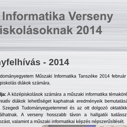
yfelhívás - 2014
dományegyetem Műszaki Informatika Tanszéke 2014 február 2
piskolás diákok számára.
ja:
A középiskolások számára a műszaki informatika témakör
reatív diákok lehetőséget kaphatnak eredményeik bemutatásá
a Szegedi Tudományegyetemmel és az ott dolgozó oktatókka
válhatnak. A verseny hosszabb távon a hallgatói tudásszi
zást, valamint a műszaki informatikai képzés népszerűsítését.