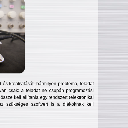
és kreativitását, bármilyen probléma, feladat
van csak: a feladat ne csupán programozási
ssze kell állítania egy rendszert (elektronikai
hez szükséges szoftvert is a diákoknak kell