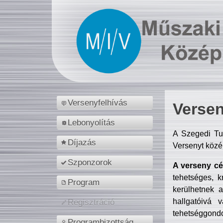
Versenyfelhívás
Versen
Lebonyolítás
A Szegedi Tu
Díjazás
Versenyt közé
Szponzorok
A verseny cél
tehetséges, k
Program
kerülhetnek 
hallgatóivá 
Regisztráció
tehetséggondo
Programbizottság