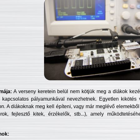
mája:
A verseny keretein belül nem kötjük meg a diákok kezét 
 kapcsolatos pályamunkával nevezhetnek. Egyetlen kikötés 
jon. A diákoknak meg kell építeni, vagy már meglévő elemekből ö
ok, fejlesztő kitek, érzékelők, stb...), amely működtetésé
mok: