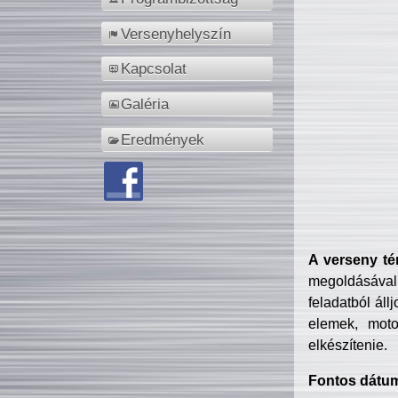
Versenyhelyszín
Kapcsolat
Galéria
Eredmények
A verseny té
megoldásával
feladatból áll
elemek, motor
elkészítenie.
Fontos dátu