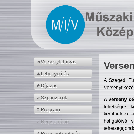
Versenyfelhívás
Versen
Lebonyolítás
A Szegedi Tu
Díjazás
Versenyt közé
Szponzorok
A verseny cél
tehetséges, k
Program
kerülhetnek 
hallgatóivá 
Regisztráció
tehetséggondo
Programbizottság