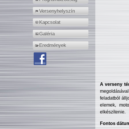
Versenyhelyszín
Kapcsolat
Galéria
Eredmények
A verseny té
megoldásával
feladatból áll
elemek, motor
elkészítenie.
Fontos dátu