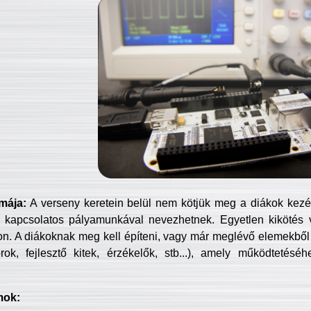
mája:
A verseny keretein belül nem kötjük meg a diákok kezét 
 kapcsolatos pályamunkával nevezhetnek. Egyetlen kikötés 
jon. A diákoknak meg kell építeni, vagy már meglévő elemekből ö
ok, fejlesztő kitek, érzékelők, stb...), amely működtetésé
mok: