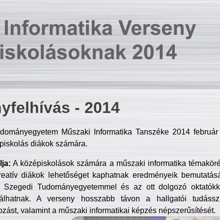
yfelhívás - 2014
dományegyetem Műszaki Informatika Tanszéke 2014 február 2
piskolás diákok számára.
ja:
A középiskolások számára a műszaki informatika témakör
reatív diákok lehetőséget kaphatnak eredményeik bemutatásá
a Szegedi Tudományegyetemmel és az ott dolgozó oktatókka
válhatnak. A verseny hosszabb távon a hallgatói tudásszi
zást, valamint a műszaki informatikai képzés népszerűsítését.