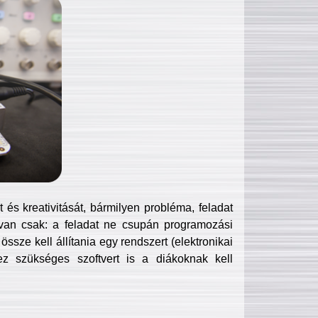
és kreativitását, bármilyen probléma, feladat
van csak: a feladat ne csupán programozási
ssze kell állítania egy rendszert (elektronikai
hez szükséges szoftvert is a diákoknak kell