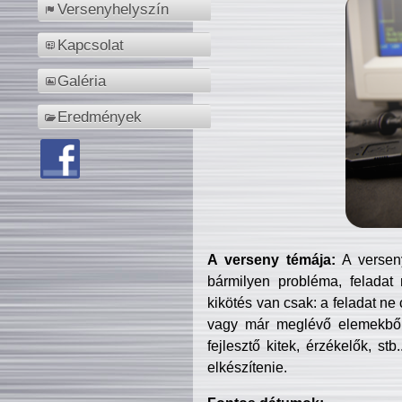
Versenyhelyszín
Kapcsolat
Galéria
Eredmények
A verseny témája:
A verseny
bármilyen probléma, feladat
kikötés van csak: a feladat ne
vagy már meglévő elemekből ö
fejlesztő kitek, érzékelők, st
elkészítenie.