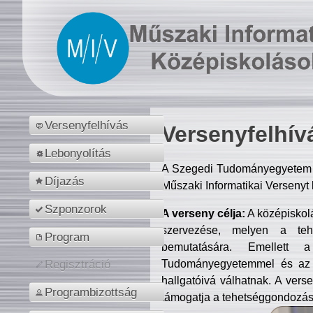
Versenyfelhívás
Versenyfelhív
Lebonyolítás
A Szegedi Tudományegyetem M
Díjazás
Műszaki Informatikai Versenyt
Szponzorok
A verseny célja:
A középiskol
szervezése, melyen a tehe
Program
bemutatására. Emellett 
Tudományegyetemmel és az o
Regisztráció
hallgatóivá válhatnak. A verse
Programbizottság
támogatja a tehetséggondozást