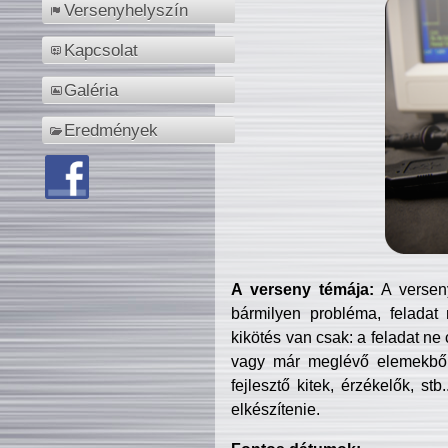
Versenyhelyszín
Kapcsolat
Galéria
Eredmények
A verseny témája:
A verseny
bármilyen probléma, feladat
kikötés van csak: a feladat ne
vagy már meglévő elemekből ö
fejlesztő kitek, érzékelők, st
elkészítenie.