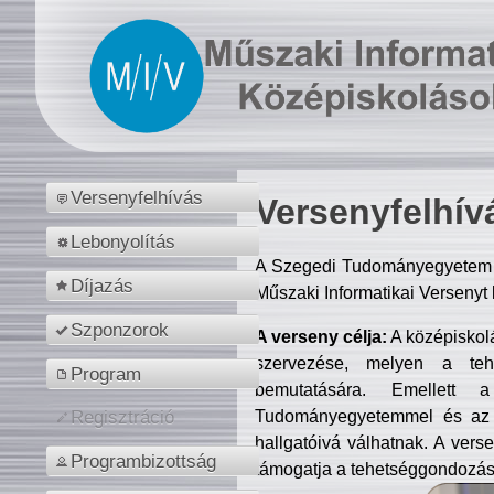
Versenyfelhívás
Versenyfelhív
Lebonyolítás
A Szegedi Tudományegyetem M
Díjazás
Műszaki Informatikai Versenyt
Szponzorok
A verseny célja:
A középiskol
szervezése, melyen a tehe
Program
bemutatására. Emellett 
Tudományegyetemmel és az o
Regisztráció
hallgatóivá válhatnak. A verse
Programbizottság
támogatja a tehetséggondozást