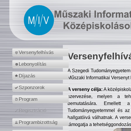
Versenyfelhívás
Versenyfelhív
Lebonyolítás
A Szegedi Tudományegyetem M
Díjazás
Műszaki Informatikai Versenyt
Szponzorok
A verseny célja:
A középiskol
szervezése, melyen a tehe
Program
bemutatására. Emellett 
Tudományegyetemmel és az o
Regisztráció
hallgatóivá válhatnak. A verse
Programbizottság
támogatja a tehetséggondozást