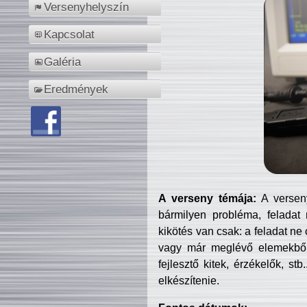
Versenyhelyszín
Kapcsolat
Galéria
Eredmények
A verseny témája:
A verseny
bármilyen probléma, feladat
kikötés van csak: a feladat ne
vagy már meglévő elemekből ö
fejlesztő kitek, érzékelők, st
elkészítenie.