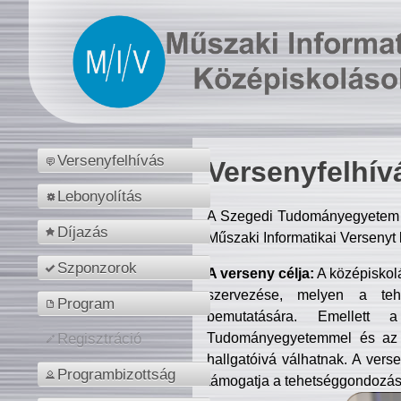
Versenyfelhívás
Versenyfelhív
Lebonyolítás
A Szegedi Tudományegyetem M
Díjazás
Műszaki Informatikai Versenyt
Szponzorok
A verseny célja:
A középiskol
szervezése, melyen a tehe
Program
bemutatására. Emellett 
Tudományegyetemmel és az o
Regisztráció
hallgatóivá válhatnak. A verse
Programbizottság
támogatja a tehetséggondozást