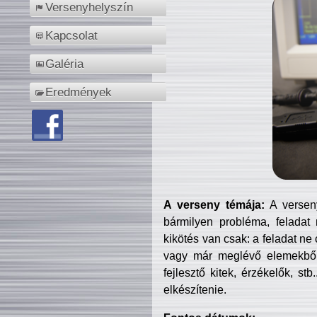
Versenyhelyszín
Kapcsolat
Galéria
Eredmények
A verseny témája:
A verseny
bármilyen probléma, feladat
kikötés van csak: a feladat ne
vagy már meglévő elemekből ö
fejlesztő kitek, érzékelők, st
elkészítenie.