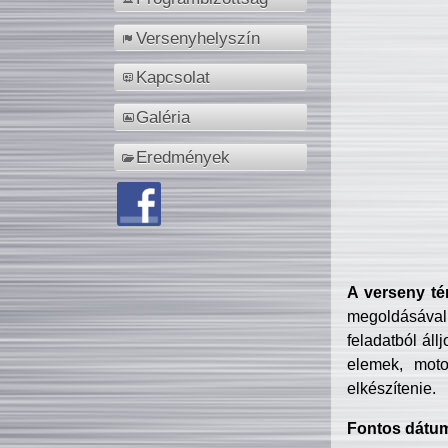
Versenyhelyszín
Kapcsolat
Galéria
Eredmények
A verseny té
megoldásával
feladatból áll
elemek, motor
elkészítenie.
Fontos dátu