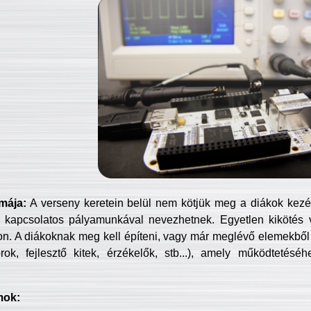
mája:
A verseny keretein belül nem kötjük meg a diákok kezét 
 kapcsolatos pályamunkával nevezhetnek. Egyetlen kikötés 
jon. A diákoknak meg kell építeni, vagy már meglévő elemekből ö
ok, fejlesztő kitek, érzékelők, stb...), amely működtetésé
mok: