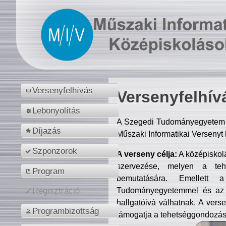
Versenyfelhívás
Versenyfelhív
Lebonyolítás
A Szegedi Tudományegyetem M
Díjazás
Műszaki Informatikai Versenyt
Szponzorok
A verseny célja:
A középiskol
szervezése, melyen a tehe
Program
bemutatására. Emellett 
Tudományegyetemmel és az o
Regisztráció
hallgatóivá válhatnak. A verse
Programbizottság
támogatja a tehetséggondozást