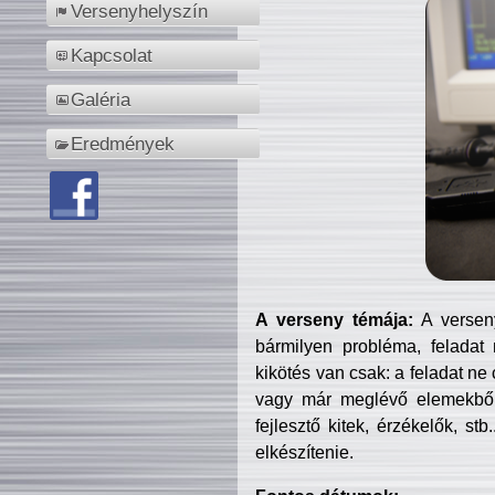
Versenyhelyszín
Kapcsolat
Galéria
Eredmények
A verseny témája:
A verseny
bármilyen probléma, feladat
kikötés van csak: a feladat ne
vagy már meglévő elemekből ö
fejlesztő kitek, érzékelők, st
elkészítenie.