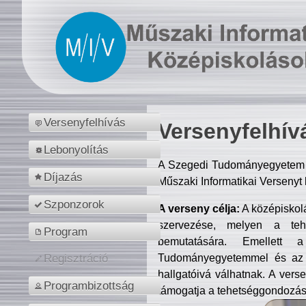
Versenyfelhívás
Versenyfelhív
Lebonyolítás
A Szegedi Tudományegyetem M
Díjazás
Műszaki Informatikai Versenyt
Szponzorok
A verseny célja:
A középiskol
szervezése, melyen a tehe
Program
bemutatására. Emellett 
Tudományegyetemmel és az o
Regisztráció
hallgatóivá válhatnak. A verse
Programbizottság
támogatja a tehetséggondozást