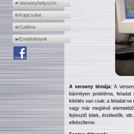
Versenyhelyszín
Kapcsolat
Galéria
Eredmények
A verseny témája:
A verseny
bármilyen probléma, feladat
kikötés van csak: a feladat ne
vagy már meglévő elemekből ö
fejlesztő kitek, érzékelők, st
elkészítenie.