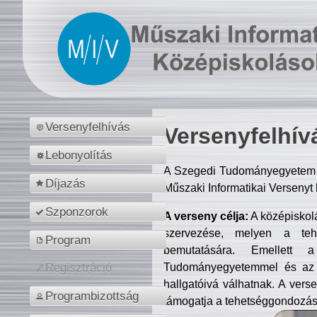
Versenyfelhívás
Versenyfelhív
Lebonyolítás
A Szegedi Tudományegyetem M
Díjazás
Műszaki Informatikai Versenyt
Szponzorok
A verseny célja:
A középiskol
szervezése, melyen a tehe
Program
bemutatására. Emellett 
Tudományegyetemmel és az o
Regisztráció
hallgatóivá válhatnak. A verse
Programbizottság
támogatja a tehetséggondozást