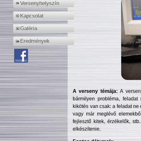
Versenyhelyszín
Kapcsolat
Galéria
Eredmények
A verseny témája:
A verseny
bármilyen probléma, feladat
kikötés van csak: a feladat ne
vagy már meglévő elemekből ö
fejlesztő kitek, érzékelők, st
elkészítenie.