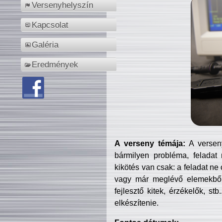
Versenyhelyszín
Kapcsolat
Galéria
Eredmények
A verseny témája:
A verseny
bármilyen probléma, feladat
kikötés van csak: a feladat ne
vagy már meglévő elemekből ö
fejlesztő kitek, érzékelők, st
elkészítenie.