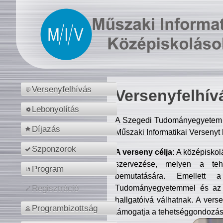
Versenyfelhívás
Versenyfelhív
Lebonyolítás
A Szegedi Tudományegyetem M
Díjazás
Műszaki Informatikai Versenyt
Szponzorok
A verseny célja:
A középiskol
szervezése, melyen a tehe
Program
bemutatására. Emellett 
Tudományegyetemmel és az o
Regisztráció
hallgatóivá válhatnak. A verse
Programbizottság
támogatja a tehetséggondozást