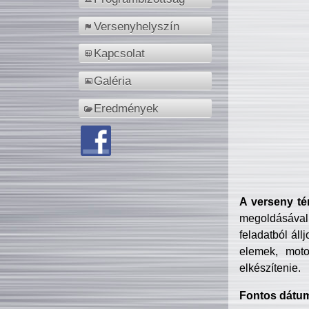
Versenyhelyszín
Kapcsolat
Galéria
Eredmények
A verseny té
megoldásával
feladatból áll
elemek, motor
elkészítenie.
Fontos dátu