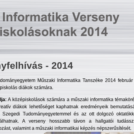
yfelhívás - 2014
dományegyetem Műszaki Informatika Tanszéke 2014 február 2
piskolás diákok számára.
ja:
A középiskolások számára a műszaki informatika témakör
reatív diákok lehetőséget kaphatnak eredményeik bemutatásá
a Szegedi Tudományegyetemmel és az ott dolgozó oktatókka
válhatnak. A verseny hosszabb távon a hallgatói tudásszi
zást, valamint a műszaki informatikai képzés népszerűsítését.