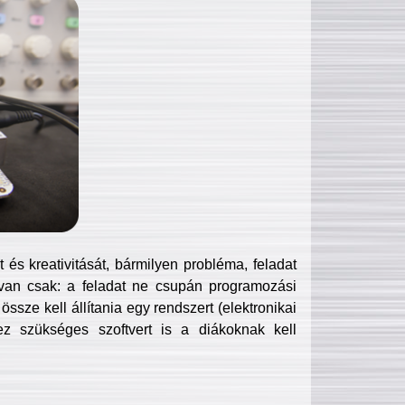
és kreativitását, bármilyen probléma, feladat
van csak: a feladat ne csupán programozási
ssze kell állítania egy rendszert (elektronikai
hez szükséges szoftvert is a diákoknak kell