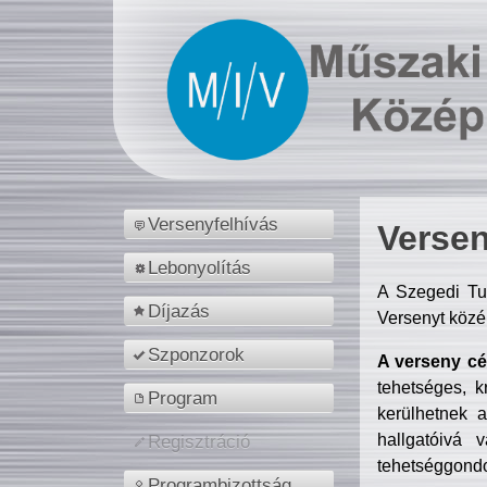
Versenyfelhívás
Versen
Lebonyolítás
A Szegedi Tu
Díjazás
Versenyt közé
Szponzorok
A verseny cél
tehetséges, k
Program
kerülhetnek 
hallgatóivá 
Regisztráció
tehetséggondo
Programbizottság