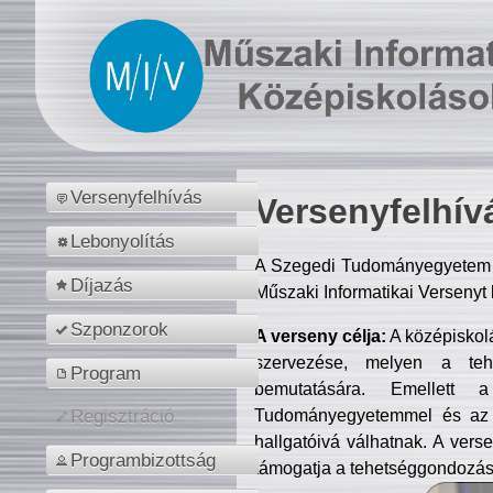
Versenyfelhívás
Versenyfelhív
Lebonyolítás
A Szegedi Tudományegyetem M
Díjazás
Műszaki Informatikai Versenyt
Szponzorok
A verseny célja:
A középiskol
szervezése, melyen a tehe
Program
bemutatására. Emellett 
Tudományegyetemmel és az o
Regisztráció
hallgatóivá válhatnak. A verse
Programbizottság
támogatja a tehetséggondozást