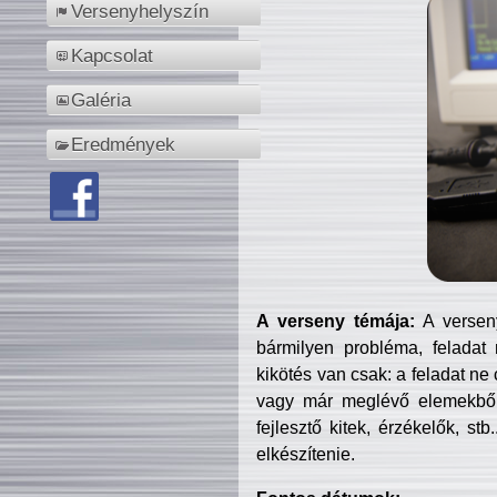
Versenyhelyszín
Kapcsolat
Galéria
Eredmények
A verseny témája:
A verseny
bármilyen probléma, feladat
kikötés van csak: a feladat ne
vagy már meglévő elemekből ö
fejlesztő kitek, érzékelők, st
elkészítenie.