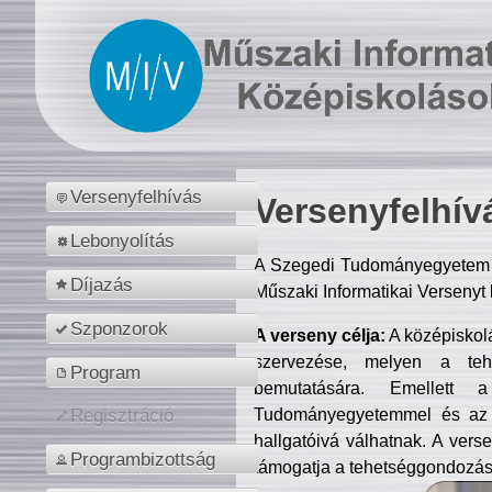
Versenyfelhívás
Versenyfelhív
Lebonyolítás
A Szegedi Tudományegyetem M
Díjazás
Műszaki Informatikai Versenyt
Szponzorok
A verseny célja:
A középiskol
szervezése, melyen a tehe
Program
bemutatására. Emellett 
Tudományegyetemmel és az o
Regisztráció
hallgatóivá válhatnak. A verse
Programbizottság
támogatja a tehetséggondozást