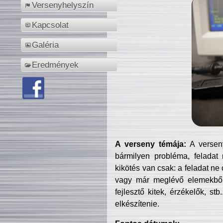
Versenyhelyszín
Kapcsolat
Galéria
Eredmények
A verseny témája:
A verseny
bármilyen probléma, feladat
kikötés van csak: a feladat ne
vagy már meglévő elemekből ö
fejlesztő kitek, érzékelők, st
elkészítenie.