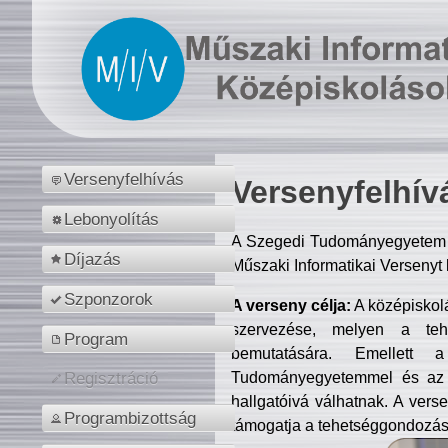
Versenyfelhívás
Versenyfelhív
Lebonyolítás
A Szegedi Tudományegyetem M
Díjazás
Műszaki Informatikai Versenyt
Szponzorok
A verseny célja:
A középiskol
szervezése, melyen a tehe
Program
bemutatására. Emellett 
Tudományegyetemmel és az o
Regisztráció
hallgatóivá válhatnak. A verse
Programbizottság
támogatja a tehetséggondozást