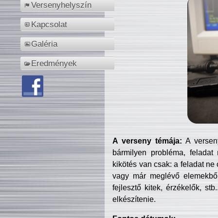
Versenyhelyszín
Kapcsolat
Galéria
Eredmények
A verseny témája:
A verseny
bármilyen probléma, feladat
kikötés van csak: a feladat ne
vagy már meglévő elemekből ö
fejlesztő kitek, érzékelők, st
elkészítenie.