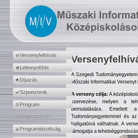
Versenyfelhívás
Versenyfelhív
Lebonyolítás
A Szegedi Tudományegyetem M
Díjazás
Műszaki Informatikai Versenyt
Szponzorok
A verseny célja:
A középiskol
szervezése, melyen a tehe
Program
bemutatására. Emellett 
Tudományegyetemmel és az o
Regisztráció
hallgatóivá válhatnak. A verse
Programbizottság
támogatja a tehetséggondozást