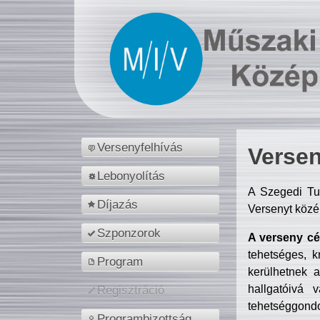
Versenyfelhívás
Versen
Lebonyolítás
A Szegedi Tu
Díjazás
Versenyt közé
Szponzorok
A verseny cél
tehetséges, k
Program
kerülhetnek 
hallgatóivá 
Regisztráció
tehetséggondo
Programbizottság