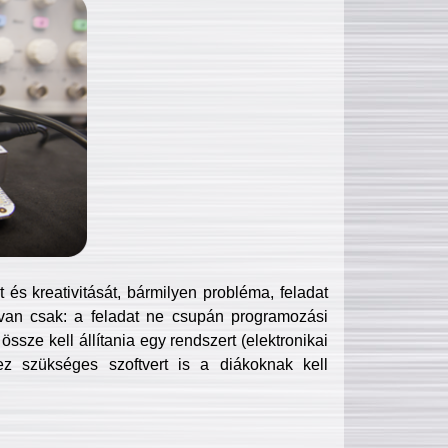
és kreativitását, bármilyen probléma, feladat
van csak: a feladat ne csupán programozási
ssze kell állítania egy rendszert (elektronikai
hez szükséges szoftvert is a diákoknak kell