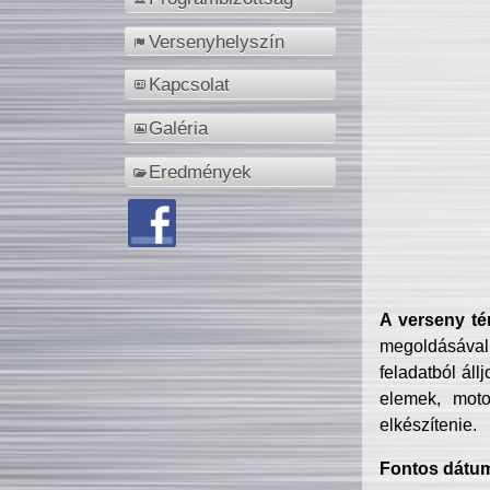
Versenyhelyszín
Kapcsolat
Galéria
Eredmények
A verseny té
megoldásával
feladatból áll
elemek, motor
elkészítenie.
Fontos dátu