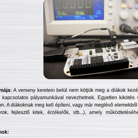
mája:
A verseny keretein belül nem kötjük meg a diákok kezét 
 kapcsolatos pályamunkával nevezhetnek. Egyetlen kikötés 
jon. A diákoknak meg kell építeni, vagy már meglévő elemekből ö
ok, fejlesztő kitek, érzékelők, stb...), amely működtetésé
mok: