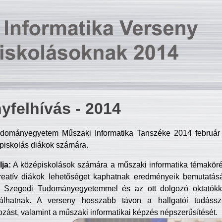
yfelhívás - 2014
dományegyetem Műszaki Informatika Tanszéke 2014 február 2
piskolás diákok számára.
ja:
A középiskolások számára a műszaki informatika témakör
reatív diákok lehetőséget kaphatnak eredményeik bemutatásá
a Szegedi Tudományegyetemmel és az ott dolgozó oktatókka
válhatnak. A verseny hosszabb távon a hallgatói tudásszi
zást, valamint a műszaki informatikai képzés népszerűsítését.