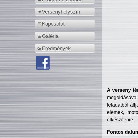
Versenyhelyszín
Kapcsolat
Galéria
Eredmények
A verseny té
megoldásával
feladatból áll
elemek, motor
elkészítenie.
Fontos dátu