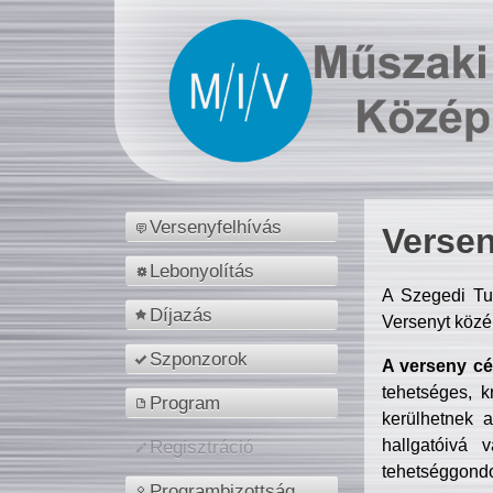
Versenyfelhívás
Versen
Lebonyolítás
A Szegedi Tu
Díjazás
Versenyt közé
Szponzorok
A verseny cél
tehetséges, k
Program
kerülhetnek 
hallgatóivá 
Regisztráció
tehetséggondo
Programbizottság