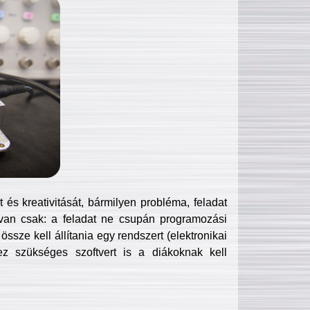
és kreativitását, bármilyen probléma, feladat
van csak: a feladat ne csupán programozási
ssze kell állítania egy rendszert (elektronikai
hez szükséges szoftvert is a diákoknak kell