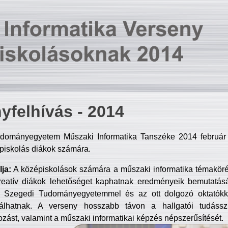
yfelhívás - 2014
dományegyetem Műszaki Informatika Tanszéke 2014 február 2
piskolás diákok számára.
ja:
A középiskolások számára a műszaki informatika témakör
reatív diákok lehetőséget kaphatnak eredményeik bemutatásá
a Szegedi Tudományegyetemmel és az ott dolgozó oktatókka
válhatnak. A verseny hosszabb távon a hallgatói tudásszi
zást, valamint a műszaki informatikai képzés népszerűsítését.