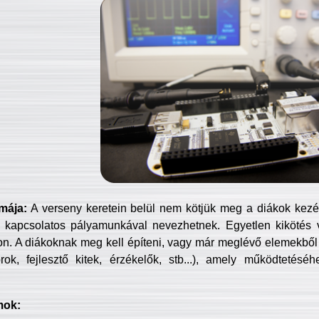
mája:
A verseny keretein belül nem kötjük meg a diákok kezét 
 kapcsolatos pályamunkával nevezhetnek. Egyetlen kikötés 
jon. A diákoknak meg kell építeni, vagy már meglévő elemekből ö
ok, fejlesztő kitek, érzékelők, stb...), amely működtetésé
mok: