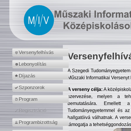
Versenyfelhívás
Versenyfelhív
Lebonyolítás
A Szegedi Tudományegyetem M
Díjazás
Műszaki Informatikai Versenyt
Szponzorok
A verseny célja:
A középiskol
szervezése, melyen a tehe
Program
bemutatására. Emellett 
Tudományegyetemmel és az o
Regisztráció
hallgatóivá válhatnak. A verse
Programbizottság
támogatja a tehetséggondozást