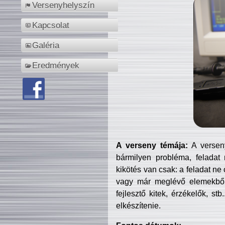
Versenyhelyszín
Kapcsolat
Galéria
Eredmények
A verseny témája:
A verseny
bármilyen probléma, feladat
kikötés van csak: a feladat ne
vagy már meglévő elemekből ö
fejlesztő kitek, érzékelők, st
elkészítenie.