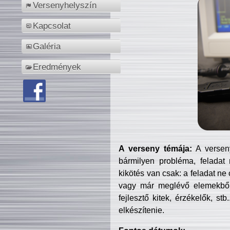
Versenyhelyszín
Kapcsolat
Galéria
Eredmények
A verseny témája:
A verseny
bármilyen probléma, feladat
kikötés van csak: a feladat ne
vagy már meglévő elemekből ö
fejlesztő kitek, érzékelők, st
elkészítenie.