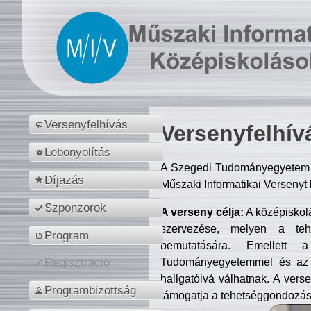
Versenyfelhívás
Versenyfelhív
Lebonyolítás
A Szegedi Tudományegyetem M
Díjazás
Műszaki Informatikai Versenyt
Szponzorok
A verseny célja:
A középiskol
szervezése, melyen a tehe
Program
bemutatására. Emellett 
Tudományegyetemmel és az o
Regisztráció
hallgatóivá válhatnak. A verse
Programbizottság
támogatja a tehetséggondozást