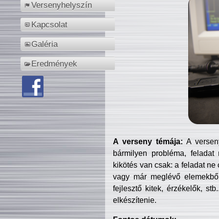
Versenyhelyszín
Kapcsolat
Galéria
Eredmények
A verseny témája:
A verseny
bármilyen probléma, feladat
kikötés van csak: a feladat ne
vagy már meglévő elemekből ö
fejlesztő kitek, érzékelők, st
elkészítenie.