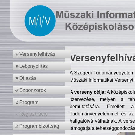
Versenyfelhívás
Versenyfelhív
Lebonyolítás
A Szegedi Tudományegyetem M
Díjazás
Műszaki Informatikai Versenyt
Szponzorok
A verseny célja:
A középiskol
szervezése, melyen a tehe
Program
bemutatására. Emellett 
Tudományegyetemmel és az o
Regisztráció
hallgatóivá válhatnak. A verse
Programbizottság
támogatja a tehetséggondozást