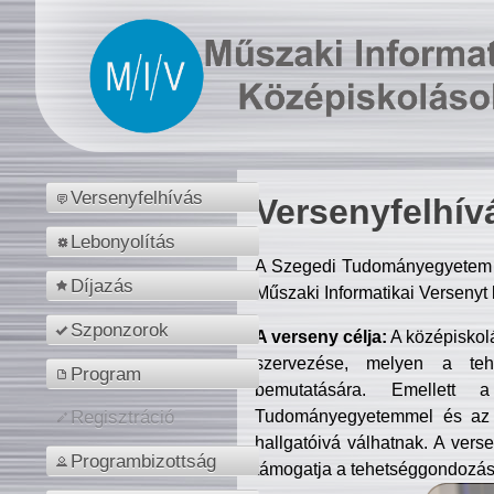
Versenyfelhívás
Versenyfelhív
Lebonyolítás
A Szegedi Tudományegyetem M
Díjazás
Műszaki Informatikai Versenyt
Szponzorok
A verseny célja:
A középiskol
szervezése, melyen a tehe
Program
bemutatására. Emellett 
Tudományegyetemmel és az o
Regisztráció
hallgatóivá válhatnak. A verse
Programbizottság
támogatja a tehetséggondozást