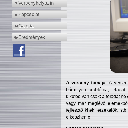
Versenyhelyszín
Kapcsolat
Galéria
Eredmények
A verseny témája:
A verseny
bármilyen probléma, feladat
kikötés van csak: a feladat ne
vagy már meglévő elemekből ö
fejlesztő kitek, érzékelők, st
elkészítenie.