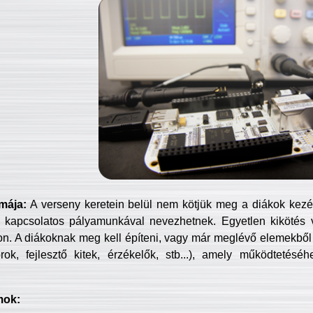
mája:
A verseny keretein belül nem kötjük meg a diákok kezét 
 kapcsolatos pályamunkával nevezhetnek. Egyetlen kikötés 
jon. A diákoknak meg kell építeni, vagy már meglévő elemekből ö
ok, fejlesztő kitek, érzékelők, stb...), amely működtetésé
mok: