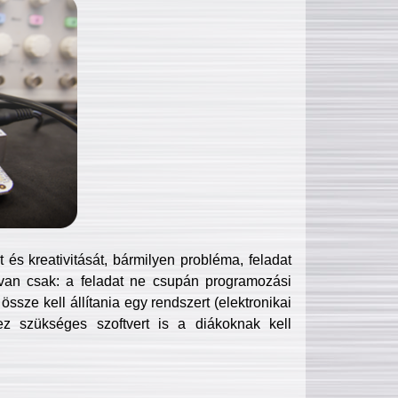
és kreativitását, bármilyen probléma, feladat
van csak: a feladat ne csupán programozási
ssze kell állítania egy rendszert (elektronikai
hez szükséges szoftvert is a diákoknak kell