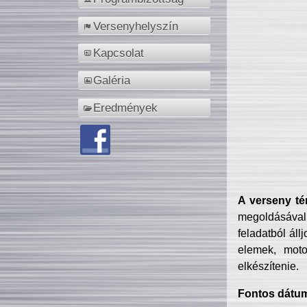
Versenyhelyszín
Kapcsolat
Galéria
Eredmények
A verseny té
megoldásával
feladatból áll
elemek, motor
elkészítenie.
Fontos dátu