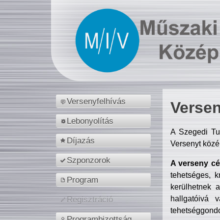
Versenyfelhívás
Versen
Lebonyolítás
A Szegedi Tu
Díjazás
Versenyt közé
Szponzorok
A verseny cél
tehetséges, k
Program
kerülhetnek 
hallgatóivá 
Regisztráció
tehetséggondo
Programbizottság