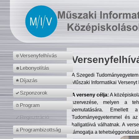
Versenyfelhívás
Versenyfelhív
Lebonyolítás
A Szegedi Tudományegyetem M
Díjazás
Műszaki Informatikai Versenyt
Szponzorok
A verseny célja:
A középiskol
szervezése, melyen a tehe
Program
bemutatására. Emellett 
Tudományegyetemmel és az o
Regisztráció
hallgatóivá válhatnak. A verse
Programbizottság
támogatja a tehetséggondozást