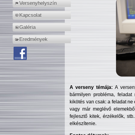
Versenyhelyszín
Kapcsolat
Galéria
Eredmények
A verseny témája:
A verseny
bármilyen probléma, feladat
kikötés van csak: a feladat ne
vagy már meglévő elemekből ö
fejlesztő kitek, érzékelők, st
elkészítenie.