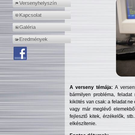
Versenyhelyszín
Kapcsolat
Galéria
Eredmények
A verseny témája:
A verseny
bármilyen probléma, feladat
kikötés van csak: a feladat ne
vagy már meglévő elemekből ö
fejlesztő kitek, érzékelők, st
elkészítenie.