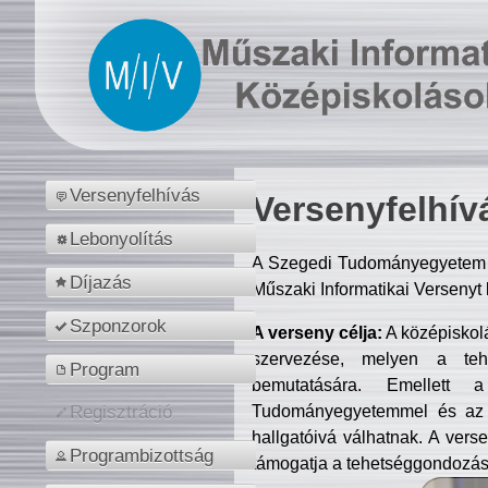
Versenyfelhívás
Versenyfelhív
Lebonyolítás
A Szegedi Tudományegyetem M
Díjazás
Műszaki Informatikai Versenyt
Szponzorok
A verseny célja:
A középiskol
szervezése, melyen a tehe
Program
bemutatására. Emellett 
Tudományegyetemmel és az o
Regisztráció
hallgatóivá válhatnak. A verse
Programbizottság
támogatja a tehetséggondozást