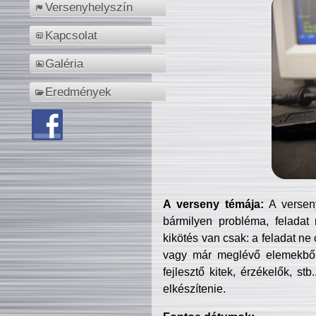
Versenyhelyszín
Kapcsolat
Galéria
Eredmények
A verseny témája:
A verseny
bármilyen probléma, feladat
kikötés van csak: a feladat ne
vagy már meglévő elemekből ö
fejlesztő kitek, érzékelők, st
elkészítenie.