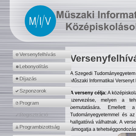
Versenyfelhívás
Versenyfelhív
Lebonyolítás
A Szegedi Tudományegyetem M
Díjazás
Műszaki Informatikai Versenyt
Szponzorok
A verseny célja:
A középiskol
szervezése, melyen a tehe
Program
bemutatására. Emellett 
Tudományegyetemmel és az o
Regisztráció
hallgatóivá válhatnak. A verse
Programbizottság
támogatja a tehetséggondozást