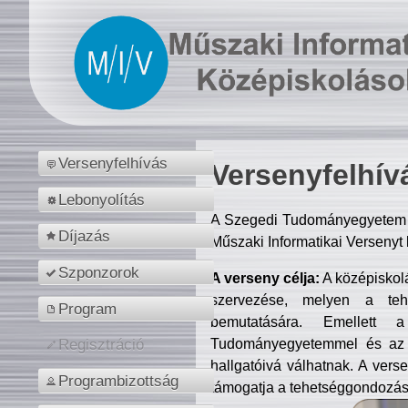
Versenyfelhívás
Versenyfelhív
Lebonyolítás
A Szegedi Tudományegyetem M
Díjazás
Műszaki Informatikai Versenyt
Szponzorok
A verseny célja:
A középiskol
szervezése, melyen a tehe
Program
bemutatására. Emellett 
Tudományegyetemmel és az o
Regisztráció
hallgatóivá válhatnak. A verse
Programbizottság
támogatja a tehetséggondozást