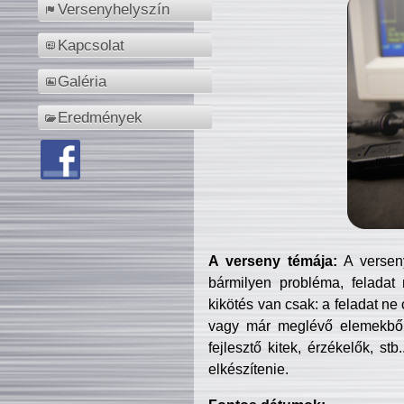
Versenyhelyszín
Kapcsolat
Galéria
Eredmények
A verseny témája:
A verseny
bármilyen probléma, feladat
kikötés van csak: a feladat ne
vagy már meglévő elemekből ö
fejlesztő kitek, érzékelők, st
elkészítenie.