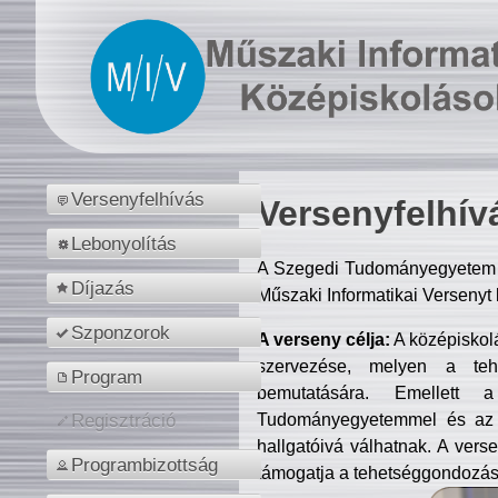
Versenyfelhívás
Versenyfelhív
Lebonyolítás
A Szegedi Tudományegyetem M
Díjazás
Műszaki Informatikai Versenyt
Szponzorok
A verseny célja:
A középiskol
szervezése, melyen a tehe
Program
bemutatására. Emellett 
Tudományegyetemmel és az o
Regisztráció
hallgatóivá válhatnak. A verse
Programbizottság
támogatja a tehetséggondozást