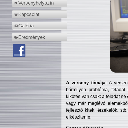
Versenyhelyszín
Kapcsolat
Galéria
Eredmények
A verseny témája:
A verseny
bármilyen probléma, feladat
kikötés van csak: a feladat ne
vagy már meglévő elemekből ö
fejlesztő kitek, érzékelők, st
elkészítenie.