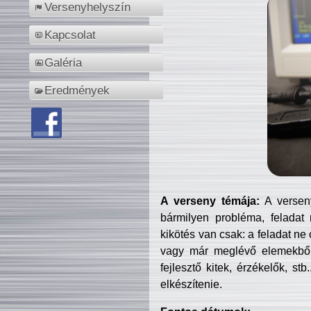
Versenyhelyszín
Kapcsolat
Galéria
Eredmények
A verseny témája:
A verseny
bármilyen probléma, feladat
kikötés van csak: a feladat ne
vagy már meglévő elemekből ö
fejlesztő kitek, érzékelők, st
elkészítenie.