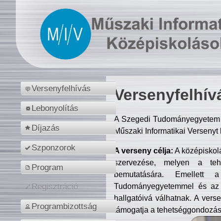
Versenyfelhívás
Versenyfelhív
Lebonyolítás
A Szegedi Tudományegyetem M
Díjazás
Műszaki Informatikai Versenyt
Szponzorok
A verseny célja:
A középiskol
szervezése, melyen a tehe
Program
bemutatására. Emellett 
Tudományegyetemmel és az o
Regisztráció
hallgatóivá válhatnak. A verse
Programbizottság
támogatja a tehetséggondozást