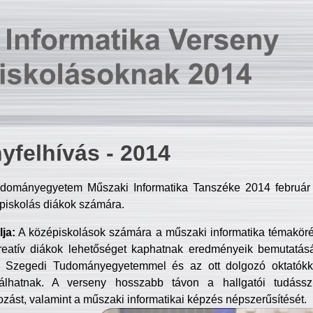
yfelhívás - 2014
dományegyetem Műszaki Informatika Tanszéke 2014 február 2
piskolás diákok számára.
ja:
A középiskolások számára a műszaki informatika témakör
reatív diákok lehetőséget kaphatnak eredményeik bemutatásá
a Szegedi Tudományegyetemmel és az ott dolgozó oktatókka
válhatnak. A verseny hosszabb távon a hallgatói tudásszi
zást, valamint a műszaki informatikai képzés népszerűsítését.