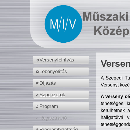
Versenyfelhívás
Versen
Lebonyolítás
A Szegedi Tu
Díjazás
Versenyt közé
Szponzorok
A verseny cél
tehetséges, k
Program
kerülhetnek 
hallgatóivá 
Regisztráció
tehetséggondo
Programbizottság