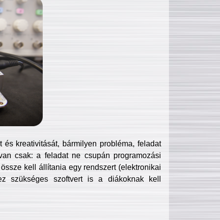
és kreativitását, bármilyen probléma, feladat
van csak: a feladat ne csupán programozási
ssze kell állítania egy rendszert (elektronikai
hez szükséges szoftvert is a diákoknak kell