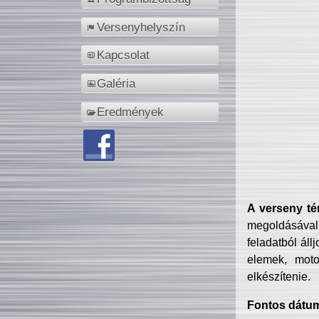
Versenyhelyszín
Kapcsolat
Galéria
Eredmények
A verseny té
megoldásával
feladatból áll
elemek, motor
elkészítenie.
Fontos dátu