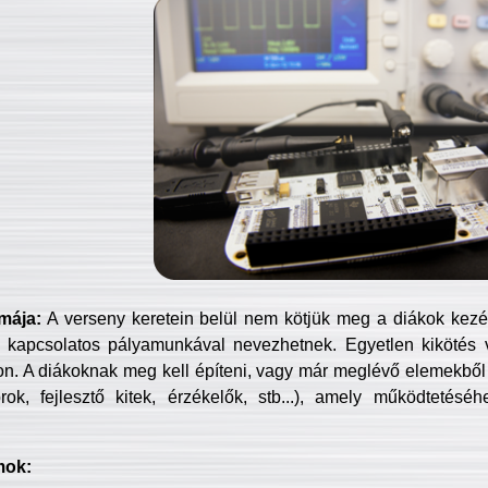
mája:
A verseny keretein belül nem kötjük meg a diákok kezét 
 kapcsolatos pályamunkával nevezhetnek. Egyetlen kikötés 
jon. A diákoknak meg kell építeni, vagy már meglévő elemekből ö
ok, fejlesztő kitek, érzékelők, stb...), amely működtetésé
mok: