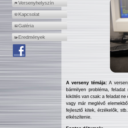
Versenyhelyszín
Kapcsolat
Galéria
Eredmények
A verseny témája:
A verseny
bármilyen probléma, feladat
kikötés van csak: a feladat ne
vagy már meglévő elemekből ö
fejlesztő kitek, érzékelők, st
elkészítenie.