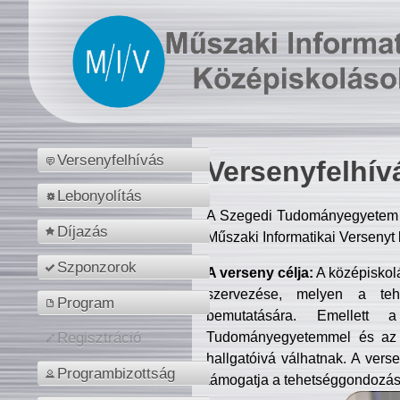
Versenyfelhívás
Versenyfelhív
Lebonyolítás
A Szegedi Tudományegyetem M
Díjazás
Műszaki Informatikai Versenyt
Szponzorok
A verseny célja:
A középiskol
szervezése, melyen a tehe
Program
bemutatására. Emellett 
Tudományegyetemmel és az o
Regisztráció
hallgatóivá válhatnak. A verse
Programbizottság
támogatja a tehetséggondozást