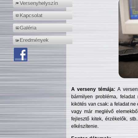
Versenyhelyszín
Kapcsolat
Galéria
Eredmények
A verseny témája:
A verseny
bármilyen probléma, feladat
kikötés van csak: a feladat ne
vagy már meglévő elemekből ö
fejlesztő kitek, érzékelők, st
elkészítenie.