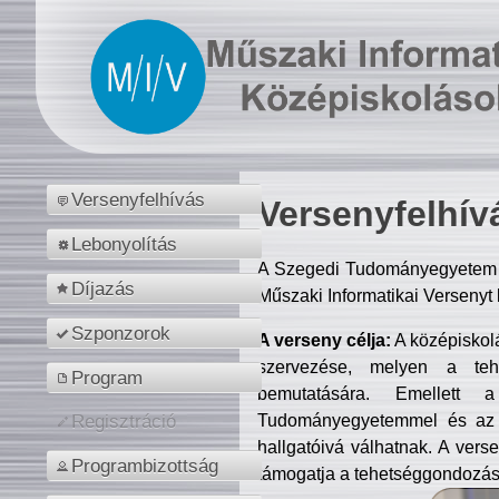
Versenyfelhívás
Versenyfelhív
Lebonyolítás
A Szegedi Tudományegyetem M
Díjazás
Műszaki Informatikai Versenyt
Szponzorok
A verseny célja:
A középiskol
szervezése, melyen a tehe
Program
bemutatására. Emellett 
Tudományegyetemmel és az o
Regisztráció
hallgatóivá válhatnak. A verse
Programbizottság
támogatja a tehetséggondozást