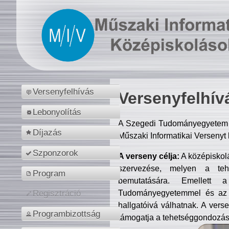
Versenyfelhívás
Versenyfelhív
Lebonyolítás
A Szegedi Tudományegyetem M
Díjazás
Műszaki Informatikai Versenyt
Szponzorok
A verseny célja:
A középiskol
szervezése, melyen a tehe
Program
bemutatására. Emellett 
Tudományegyetemmel és az o
Regisztráció
hallgatóivá válhatnak. A verse
Programbizottság
támogatja a tehetséggondozást