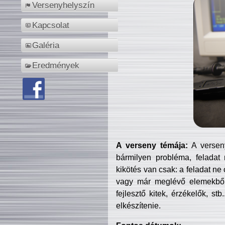
Versenyhelyszín
Kapcsolat
Galéria
Eredmények
A verseny témája:
A verseny
bármilyen probléma, feladat
kikötés van csak: a feladat ne
vagy már meglévő elemekből ö
fejlesztő kitek, érzékelők, st
elkészítenie.