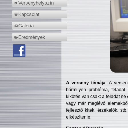
Versenyhelyszín
Kapcsolat
Galéria
Eredmények
A verseny témája:
A verseny
bármilyen probléma, feladat
kikötés van csak: a feladat ne
vagy már meglévő elemekből ö
fejlesztő kitek, érzékelők, st
elkészítenie.