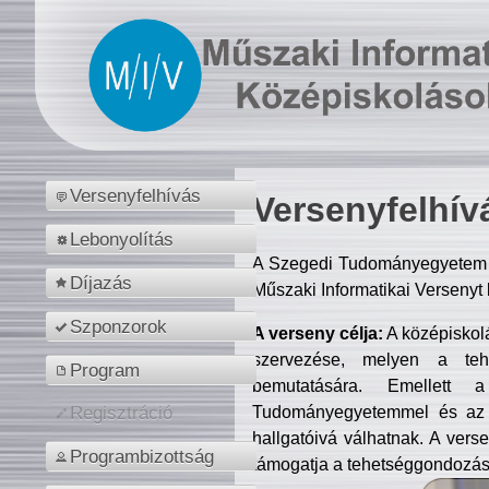
Versenyfelhívás
Versenyfelhív
Lebonyolítás
A Szegedi Tudományegyetem M
Díjazás
Műszaki Informatikai Versenyt
Szponzorok
A verseny célja:
A középiskol
szervezése, melyen a tehe
Program
bemutatására. Emellett 
Tudományegyetemmel és az o
Regisztráció
hallgatóivá válhatnak. A verse
Programbizottság
támogatja a tehetséggondozást