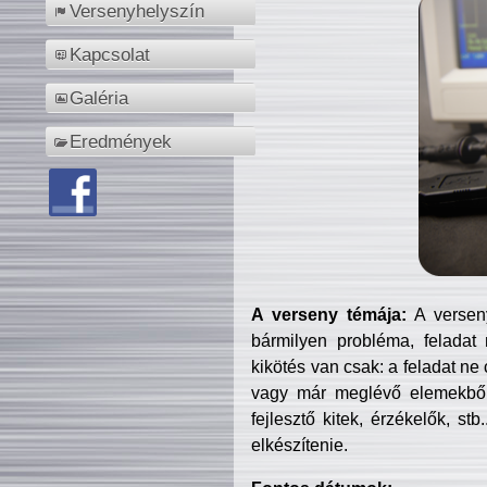
Versenyhelyszín
Kapcsolat
Galéria
Eredmények
A verseny témája:
A verseny
bármilyen probléma, feladat
kikötés van csak: a feladat ne
vagy már meglévő elemekből ö
fejlesztő kitek, érzékelők, st
elkészítenie.