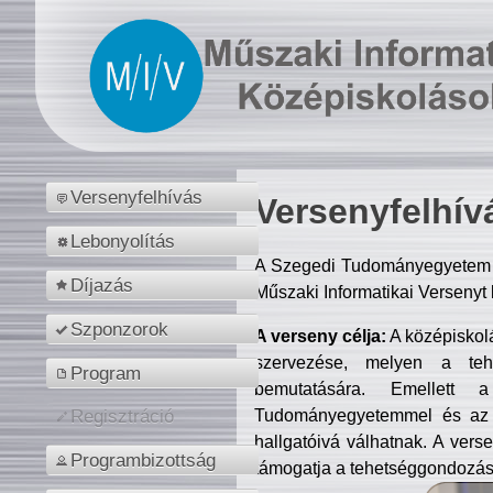
Versenyfelhívás
Versenyfelhív
Lebonyolítás
A Szegedi Tudományegyetem M
Díjazás
Műszaki Informatikai Versenyt
Szponzorok
A verseny célja:
A középiskol
szervezése, melyen a tehe
Program
bemutatására. Emellett 
Tudományegyetemmel és az o
Regisztráció
hallgatóivá válhatnak. A verse
Programbizottság
támogatja a tehetséggondozást