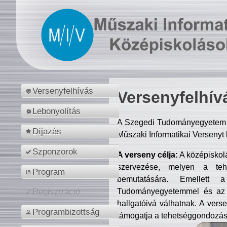
Versenyfelhívás
Versenyfelhív
Lebonyolítás
A Szegedi Tudományegyetem M
Díjazás
Műszaki Informatikai Versenyt
Szponzorok
A verseny célja:
A középiskol
szervezése, melyen a tehe
Program
bemutatására. Emellett 
Tudományegyetemmel és az o
Regisztráció
hallgatóivá válhatnak. A verse
Programbizottság
támogatja a tehetséggondozást