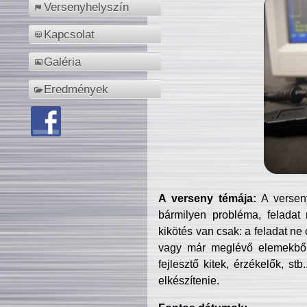
Versenyhelyszín
Kapcsolat
Galéria
Eredmények
A verseny témája:
A verseny
bármilyen probléma, feladat
kikötés van csak: a feladat ne
vagy már meglévő elemekből ö
fejlesztő kitek, érzékelők, st
elkészítenie.