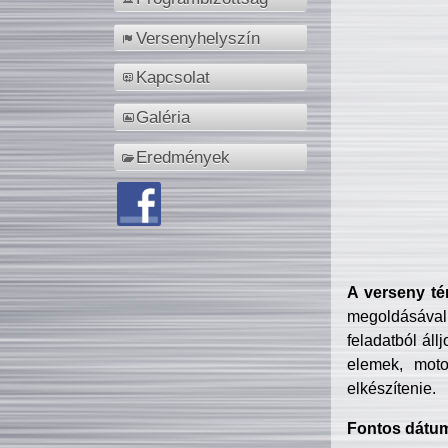
Versenyhelyszín
Kapcsolat
Galéria
Eredmények
A verseny té
megoldásával
feladatból áll
elemek, motor
elkészítenie.
Fontos dátu