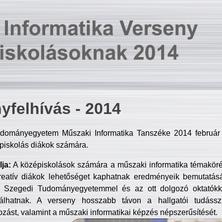
yfelhívás - 2014
dományegyetem Műszaki Informatika Tanszéke 2014 február 2
piskolás diákok számára.
ja:
A középiskolások számára a műszaki informatika témakör
reatív diákok lehetőséget kaphatnak eredményeik bemutatásá
a Szegedi Tudományegyetemmel és az ott dolgozó oktatókka
válhatnak. A verseny hosszabb távon a hallgatói tudásszi
zást, valamint a műszaki informatikai képzés népszerűsítését.