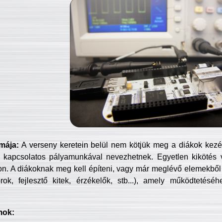
mája:
A verseny keretein belül nem kötjük meg a diákok kezét 
 kapcsolatos pályamunkával nevezhetnek. Egyetlen kikötés 
jon. A diákoknak meg kell építeni, vagy már meglévő elemekből ö
ok, fejlesztő kitek, érzékelők, stb...), amely működtetésé
mok: