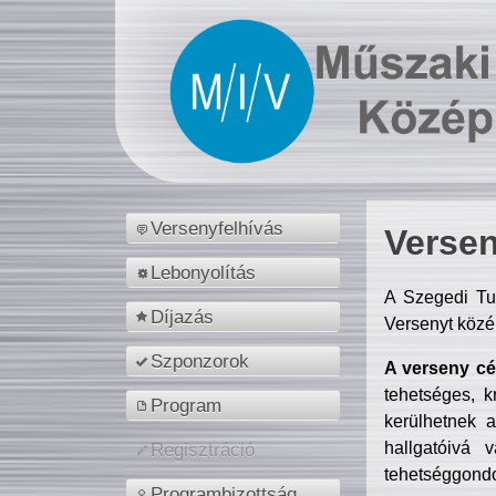
Versenyfelhívás
Versen
Lebonyolítás
A Szegedi Tu
Díjazás
Versenyt közé
Szponzorok
A verseny cél
tehetséges, k
Program
kerülhetnek 
hallgatóivá 
Regisztráció
tehetséggondo
Programbizottság