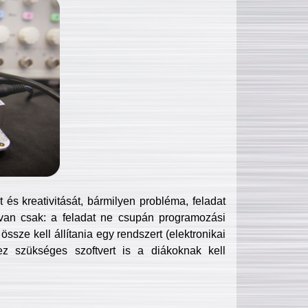
és kreativitását, bármilyen probléma, feladat
van csak: a feladat ne csupán programozási
ssze kell állítania egy rendszert (elektronikai
hez szükséges szoftvert is a diákoknak kell