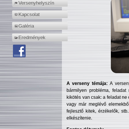
Versenyhelyszín
Kapcsolat
Galéria
Eredmények
A verseny témája:
A verseny
bármilyen probléma, feladat
kikötés van csak: a feladat ne
vagy már meglévő elemekből ö
fejlesztő kitek, érzékelők, st
elkészítenie.