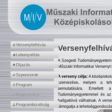
Versenyfelhívás
Versenyfelhív
Lebonyolítás
A Szegedi Tudományegyetem M
Díjazás
Műszaki Informatikai Versenyt
Szponzorok
A verseny célja:
A középiskol
szervezése, melyen a tehe
Program
bemutatására. Emellett 
Tudományegyetemmel és az o
Regisztráció
hallgatóivá válhatnak. A verse
Programbizottság
támogatja a tehetséggondozást