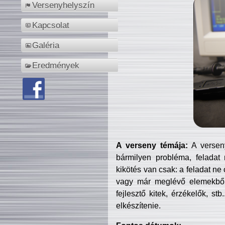
Versenyhelyszín
Kapcsolat
Galéria
Eredmények
A verseny témája:
A verseny
bármilyen probléma, feladat
kikötés van csak: a feladat ne
vagy már meglévő elemekből ö
fejlesztő kitek, érzékelők, st
elkészítenie.