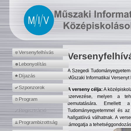
Versenyfelhívás
Versenyfelhív
Lebonyolítás
A Szegedi Tudományegyetem M
Díjazás
Műszaki Informatikai Versenyt
Szponzorok
A verseny célja:
A középiskol
szervezése, melyen a tehe
Program
bemutatására. Emellett 
Tudományegyetemmel és az o
Regisztráció
hallgatóivá válhatnak. A verse
Programbizottság
támogatja a tehetséggondozást