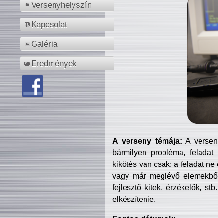
Versenyhelyszín
Kapcsolat
Galéria
Eredmények
A verseny témája:
A verseny
bármilyen probléma, feladat
kikötés van csak: a feladat ne
vagy már meglévő elemekből ö
fejlesztő kitek, érzékelők, st
elkészítenie.