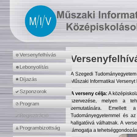
Versenyfelhívás
Versenyfelhív
Lebonyolítás
A Szegedi Tudományegyetem M
Díjazás
Műszaki Informatikai Versenyt
Szponzorok
A verseny célja:
A középiskol
szervezése, melyen a tehe
Program
bemutatására. Emellett 
Tudományegyetemmel és az o
Regisztráció
hallgatóivá válhatnak. A verse
Programbizottság
támogatja a tehetséggondozást