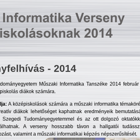
yfelhívás - 2014
dományegyetem Műszaki Informatika Tanszéke 2014 február 2
piskolás diákok számára.
ja:
A középiskolások számára a műszaki informatika témakör
reatív diákok lehetőséget kaphatnak eredményeik bemutatásá
a Szegedi Tudományegyetemmel és az ott dolgozó oktatókka
válhatnak. A verseny hosszabb távon a hallgatói tudásszi
zást, valamint a műszaki informatikai képzés népszerűsítését.