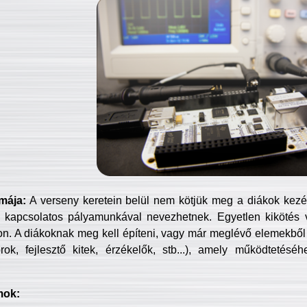
mája:
A verseny keretein belül nem kötjük meg a diákok kezét 
 kapcsolatos pályamunkával nevezhetnek. Egyetlen kikötés 
jon. A diákoknak meg kell építeni, vagy már meglévő elemekből ö
ok, fejlesztő kitek, érzékelők, stb...), amely működtetésé
mok: