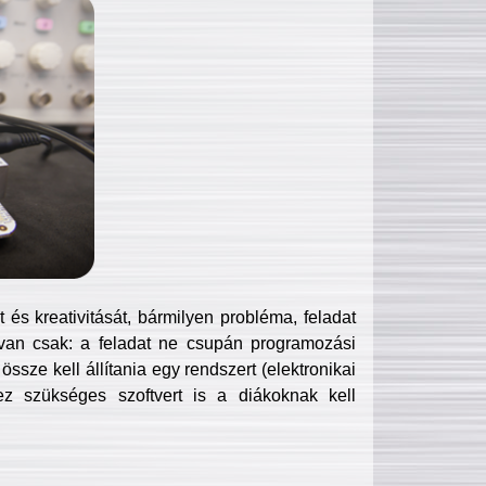
és kreativitását, bármilyen probléma, feladat
van csak: a feladat ne csupán programozási
ssze kell állítania egy rendszert (elektronikai
hez szükséges szoftvert is a diákoknak kell