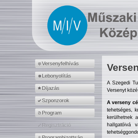
Versenyfelhívás
Versen
Lebonyolítás
A Szegedi Tu
Díjazás
Versenyt közé
Szponzorok
A verseny cél
tehetséges, k
Program
kerülhetnek 
hallgatóivá 
Regisztráció
tehetséggondo
Programbizottság