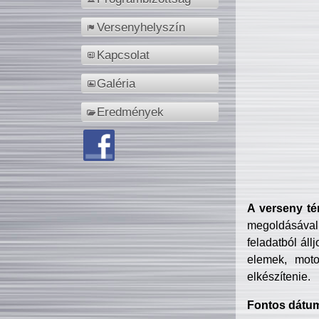
Versenyhelyszín
Kapcsolat
Galéria
Eredmények
A verseny té
megoldásával
feladatból áll
elemek, motor
elkészítenie.
Fontos dátu