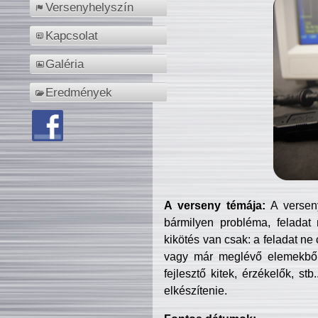
Versenyhelyszín
Kapcsolat
Galéria
Eredmények
A verseny témája:
A verseny
bármilyen probléma, feladat
kikötés van csak: a feladat ne
vagy már meglévő elemekből ö
fejlesztő kitek, érzékelők, st
elkészítenie.