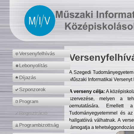
Versenyfelhívás
Versenyfelhív
Lebonyolítás
A Szegedi Tudományegyetem M
Díjazás
Műszaki Informatikai Versenyt
Szponzorok
A verseny célja:
A középiskol
szervezése, melyen a tehe
Program
bemutatására. Emellett 
Tudományegyetemmel és az o
Regisztráció
hallgatóivá válhatnak. A verse
Programbizottság
támogatja a tehetséggondozást