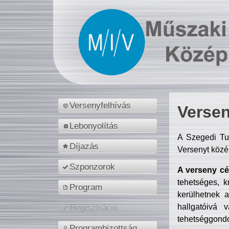
Versenyfelhívás
Versen
Lebonyolítás
A Szegedi Tu
Díjazás
Versenyt közé
Szponzorok
A verseny cél
tehetséges, k
Program
kerülhetnek 
hallgatóivá 
Regisztráció
tehetséggondo
Programbizottság