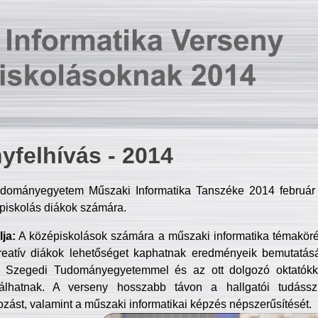
yfelhívás - 2014
dományegyetem Műszaki Informatika Tanszéke 2014 február 2
piskolás diákok számára.
ja:
A középiskolások számára a műszaki informatika témakör
reatív diákok lehetőséget kaphatnak eredményeik bemutatásá
a Szegedi Tudományegyetemmel és az ott dolgozó oktatókka
válhatnak. A verseny hosszabb távon a hallgatói tudásszi
zást, valamint a műszaki informatikai képzés népszerűsítését.