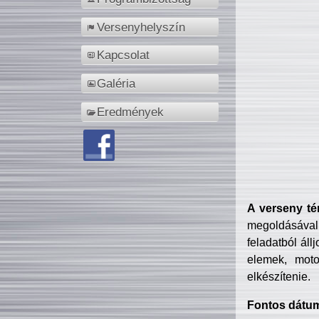
Versenyhelyszín
Kapcsolat
Galéria
Eredmények
A verseny té
megoldásával
feladatból áll
elemek, motor
elkészítenie.
Fontos dátu