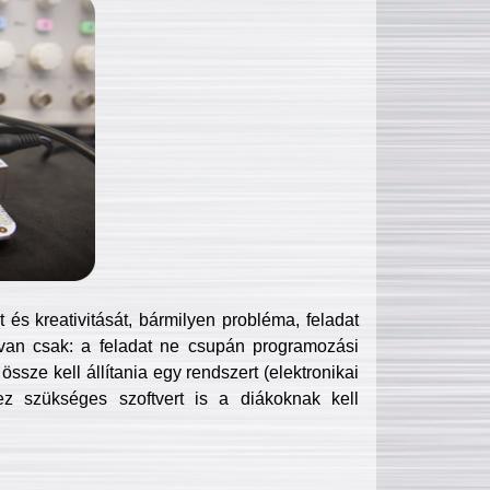
és kreativitását, bármilyen probléma, feladat
van csak: a feladat ne csupán programozási
ssze kell állítania egy rendszert (elektronikai
hez szükséges szoftvert is a diákoknak kell