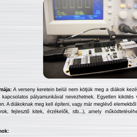
mája:
A verseny keretein belül nem kötjük meg a diákok kezét 
 kapcsolatos pályamunkával nevezhetnek. Egyetlen kikötés 
jon. A diákoknak meg kell építeni, vagy már meglévő elemekből ö
ok, fejlesztő kitek, érzékelők, stb...), amely működtetésé
mok: