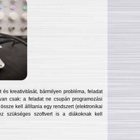
és kreativitását, bármilyen probléma, feladat
van csak: a feladat ne csupán programozási
ssze kell állítania egy rendszert (elektronikai
hez szükséges szoftvert is a diákoknak kell