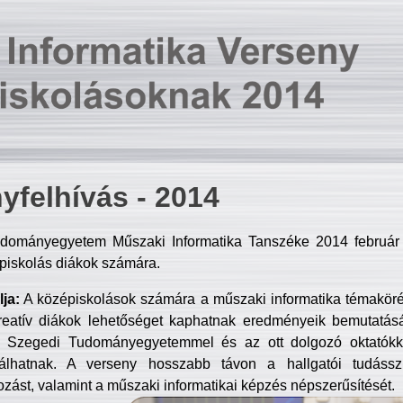
yfelhívás - 2014
dományegyetem Műszaki Informatika Tanszéke 2014 február 2
piskolás diákok számára.
ja:
A középiskolások számára a műszaki informatika témakör
reatív diákok lehetőséget kaphatnak eredményeik bemutatásá
a Szegedi Tudományegyetemmel és az ott dolgozó oktatókka
válhatnak. A verseny hosszabb távon a hallgatói tudásszi
zást, valamint a műszaki informatikai képzés népszerűsítését.