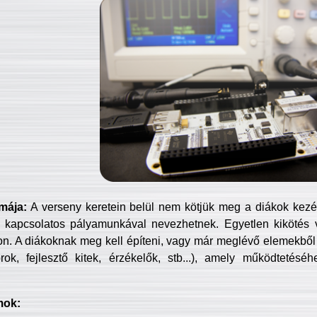
mája:
A verseny keretein belül nem kötjük meg a diákok kezét 
 kapcsolatos pályamunkával nevezhetnek. Egyetlen kikötés 
jon. A diákoknak meg kell építeni, vagy már meglévő elemekből ö
ok, fejlesztő kitek, érzékelők, stb...), amely működtetésé
mok: