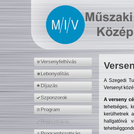
Versenyfelhívás
Versen
Lebonyolítás
A Szegedi Tu
Díjazás
Versenyt közé
Szponzorok
A verseny cél
tehetséges, k
Program
kerülhetnek 
hallgatóivá 
Regisztráció
tehetséggondo
Programbizottság