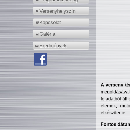
Versenyhelyszín
Kapcsolat
Galéria
Eredmények
A verseny té
megoldásával
feladatból áll
elemek, motor
elkészítenie.
Fontos dátu