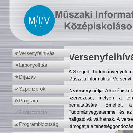
Versenyfelhívás
Versenyfelhív
Lebonyolítás
A Szegedi Tudományegyetem M
Díjazás
Műszaki Informatikai Versenyt
Szponzorok
A verseny célja:
A középiskol
szervezése, melyen a tehe
Program
bemutatására. Emellett 
Tudományegyetemmel és az o
Regisztráció
hallgatóivá válhatnak. A verse
Programbizottság
támogatja a tehetséggondozást