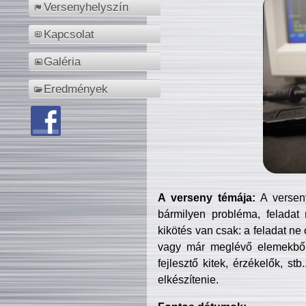
Versenyhelyszín
Kapcsolat
Galéria
Eredmények
A verseny témája:
A verseny
bármilyen probléma, feladat
kikötés van csak: a feladat ne
vagy már meglévő elemekből ö
fejlesztő kitek, érzékelők, st
elkészítenie.