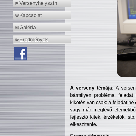
Versenyhelyszín
Kapcsolat
Galéria
Eredmények
A verseny témája:
A verseny
bármilyen probléma, feladat
kikötés van csak: a feladat ne
vagy már meglévő elemekből ö
fejlesztő kitek, érzékelők, st
elkészítenie.