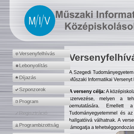
Versenyfelhívás
Versenyfelhív
Lebonyolítás
A Szegedi Tudományegyetem M
Díjazás
Műszaki Informatikai Versenyt
Szponzorok
A verseny célja:
A középiskol
szervezése, melyen a tehe
Program
bemutatására. Emellett 
Tudományegyetemmel és az o
Regisztráció
hallgatóivá válhatnak. A verse
Programbizottság
támogatja a tehetséggondozást