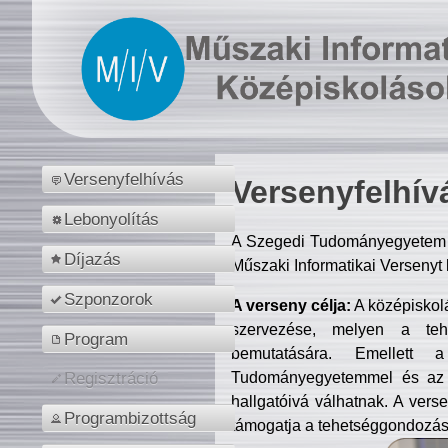
Versenyfelhívás
Versenyfelhív
Lebonyolítás
A Szegedi Tudományegyetem M
Díjazás
Műszaki Informatikai Versenyt
Szponzorok
A verseny célja:
A középiskol
szervezése, melyen a tehe
Program
bemutatására. Emellett 
Tudományegyetemmel és az o
Regisztráció
hallgatóivá válhatnak. A verse
Programbizottság
támogatja a tehetséggondozást