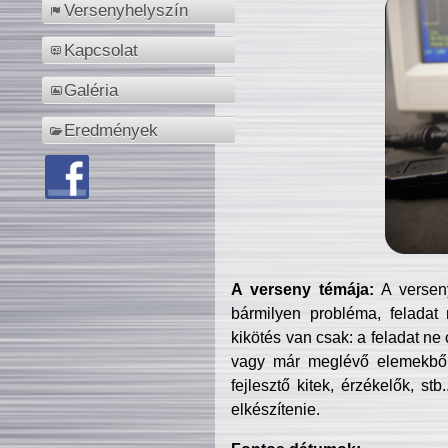
Versenyhelyszín
Kapcsolat
Galéria
Eredmények
A verseny témája:
A verseny
bármilyen probléma, feladat
kikötés van csak: a feladat ne
vagy már meglévő elemekből ö
fejlesztő kitek, érzékelők, st
elkészítenie.