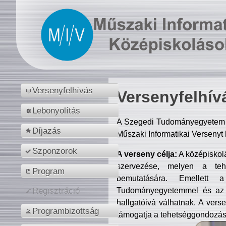
Versenyfelhívás
Versenyfelhív
Lebonyolítás
A Szegedi Tudományegyetem M
Díjazás
Műszaki Informatikai Versenyt
Szponzorok
A verseny célja:
A középiskol
szervezése, melyen a tehe
Program
bemutatására. Emellett 
Tudományegyetemmel és az o
Regisztráció
hallgatóivá válhatnak. A verse
Programbizottság
támogatja a tehetséggondozást