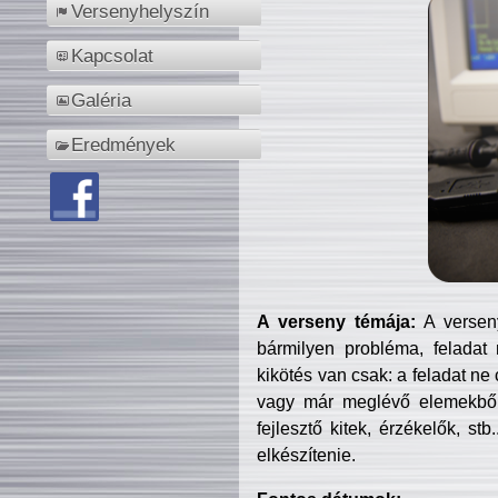
Versenyhelyszín
Kapcsolat
Galéria
Eredmények
A verseny témája:
A verseny
bármilyen probléma, feladat
kikötés van csak: a feladat ne
vagy már meglévő elemekből ö
fejlesztő kitek, érzékelők, st
elkészítenie.