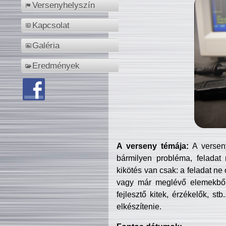
Versenyhelyszín
Kapcsolat
Galéria
Eredmények
A verseny témája:
A verseny
bármilyen probléma, feladat
kikötés van csak: a feladat ne
vagy már meglévő elemekből ö
fejlesztő kitek, érzékelők, st
elkészítenie.