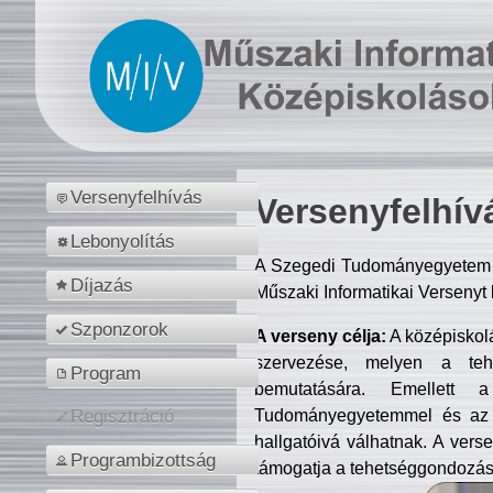
Versenyfelhívás
Versenyfelhív
Lebonyolítás
A Szegedi Tudományegyetem M
Díjazás
Műszaki Informatikai Versenyt
Szponzorok
A verseny célja:
A középiskol
szervezése, melyen a tehe
Program
bemutatására. Emellett 
Tudományegyetemmel és az o
Regisztráció
hallgatóivá válhatnak. A verse
Programbizottság
támogatja a tehetséggondozást